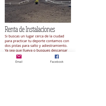
Renta de Instalaciones
Si buscas un lugar cerca de la ciudad
para practicar tu deporte contamos con
dos pistas para salto y adiestramiento.
Ya sea que llueva o busques descansar
del sol una de nuestras pistas es techada
para tu comodidad. Ven y conoce
Email
Facebook
nuestras instalaciones y jardines.