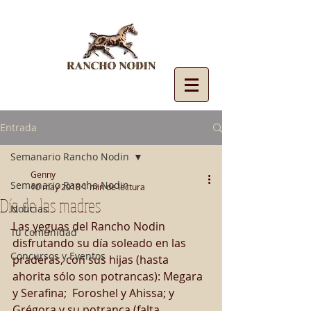
Entrada
Semanario Rancho Nodin
Genny
Semanario Rancho Nodin
10 may 2018
1 min de lectura
Día de las madres
Noticias
Las yeguas del Rancho Nodin 
Tu comunidad
disfrutando su día soleado en las 
Concursos y Eventos
praderas, con sus hijas (hasta 
ahorita sólo son potrancas): Megara 
y Serafina;  Foroshel y Ahissa; y 
Grégora y su potranca (falta 